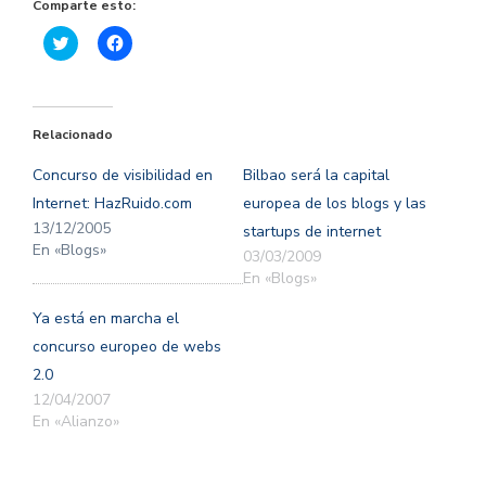
Comparte esto:
Haz
Haz
clic
clic
para
para
compartir
compartir
en
en
Twitter
Facebook
(Se
(Se
Relacionado
abre
abre
en
en
una
una
Concurso de visibilidad en
Bilbao será la capital
ventana
ventana
nueva)
nueva)
Internet: HazRuido.com
europea de los blogs y las
13/12/2005
startups de internet
En «Blogs»
03/03/2009
En «Blogs»
Ya está en marcha el
concurso europeo de webs
2.0
12/04/2007
En «Alianzo»