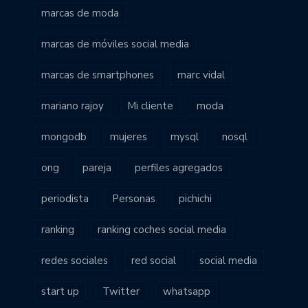
marcas de moda
marcas de móviles social media
marcas de smartphones
marc vidal
mariano rajoy
Mi cliente
moda
mongodb
mujeres
mysql
nosql
ong
pareja
perfiles agregados
periodista
Personas
pichichi
ranking
ranking coches social media
redes sociales
red social
social media
start up
Twitter
whatsapp