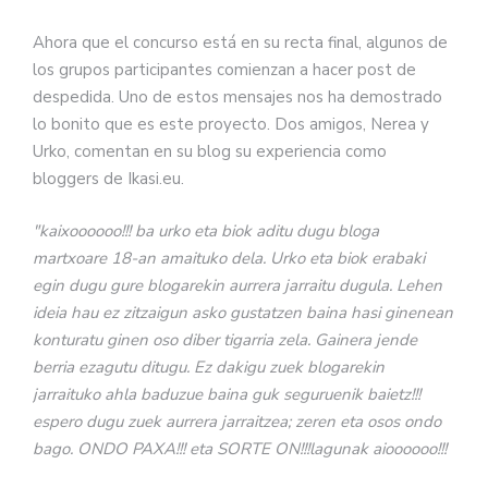
Ahora que el concurso está en su recta final, algunos de
los grupos participantes comienzan a hacer post de
despedida. Uno de estos mensajes nos ha demostrado
lo bonito que es este proyecto. Dos amigos, Nerea y
Urko, comentan en su blog su experiencia como
bloggers de Ikasi.eu.
"kaixoooooo!!! ba urko eta biok aditu dugu bloga
martxoare 18-an amaituko dela. Urko eta biok erabaki
egin dugu gure blogarekin aurrera jarraitu dugula. Lehen
ideia hau ez zitzaigun asko gustatzen baina hasi ginenean
konturatu ginen oso diber tigarria zela. Gainera jende
berria ezagutu ditugu. Ez dakigu zuek blogarekin
jarraituko ahla baduzue baina guk seguruenik baietz!!!
espero dugu zuek aurrera jarraitzea; zeren eta osos ondo
bago. ONDO PAXA!!! eta SORTE ON!!!lagunak aioooooo!!!