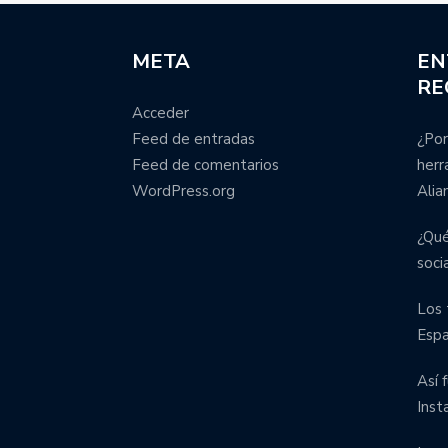
META
EN
RE
Acceder
Feed de entradas
¿Por
Feed de comentarios
herr
WordPress.org
Alia
¿Qué
soci
Los 
Esp
Así 
Inst