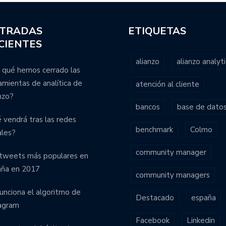
TRADAS
ETIQUETAS
CIENTES
alianzo
alianzo analyti
 qué hemos cerrado las
amientas de analítica de
atención al cliente
nzo?
bancos
base de dato
 vendrá tras las redes
benchmark
Colmo
ales?
community manager
tweets más populares en
aña en 2017
community managers
funciona el algoritmo de
Destacado
españa
agram
Facebook
Linkedin