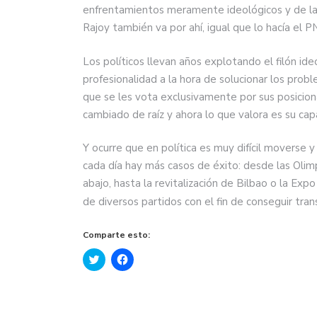
enfrentamientos meramente ideológicos y de la
Rajoy también va por ahí, igual que lo hacía el
Los políticos llevan años explotando el filón id
profesionalidad a la hora de solucionar los probl
que se les vota exclusivamente por sus posicio
cambiado de raíz y ahora lo que valora es su cap
Y ocurre que en política es muy difícil moverse y
cada día hay más casos de éxito: desde las Olim
abajo, hasta la revitalización de Bilbao o la Exp
de diversos partidos con el fin de conseguir tra
Comparte esto:
Haz
Haz
clic
clic
para
para
compartir
compartir
en
en
Twitter
Facebook
(Se
(Se