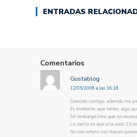
abre
abre
en
en
ENTRADAS RELACIONA
una
una
ventana
ventana
nueva)
nueva)
Comentarios
Gustablog
12/05/2008 a las 16:18
Coincido contigo, además me par
Es evidente, que tenes, algo que
Sin embargo,creo que es necesar
Lo cierto es que si la web 2.0 es
No me refiero con «hacer» poner