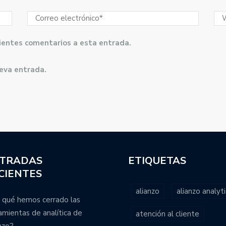
guientes comentarios a esta entrada.
ueva entrada.
TRADAS
ETIQUETAS
CIENTES
alianzo
alianzo analyti
 qué hemos cerrado las
amientas de analítica de
atención al cliente
nzo?