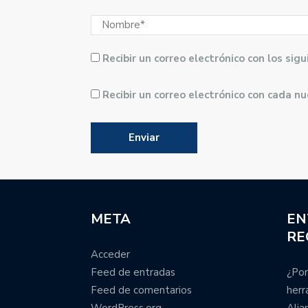
Recibir un correo electrónico con los si
Recibir un correo electrónico con cada n
META
EN
RE
Acceder
Feed de entradas
¿Por
Feed de comentarios
herr
WordPress.org
Alia