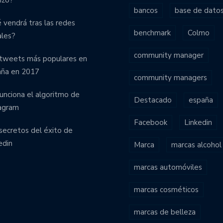
bancos
base de dato
 vendrá tras las redes
benchmark
Colmo
ales?
community manager
tweets más populares en
aña en 2017
community managers
funciona el algoritmo de
Destacado
españa
agram
Facebook
Linkedin
secretos del éxito de
edin
Marca
marcas alcohol
marcas automóviles
marcas cosméticos
marcas de belleza