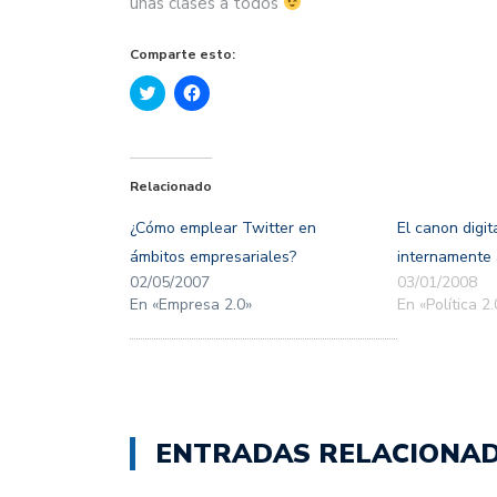
unas clases a todos
Comparte esto:
Haz
Haz
clic
clic
para
para
compartir
compartir
en
en
Twitter
Facebook
(Se
(Se
Relacionado
abre
abre
en
en
una
una
¿Cómo emplear Twitter en
El canon digit
ventana
ventana
nueva)
nueva)
ámbitos empresariales?
internamente
02/05/2007
03/01/2008
En «Empresa 2.0»
En «Política 2.
ENTRADAS RELACIONA