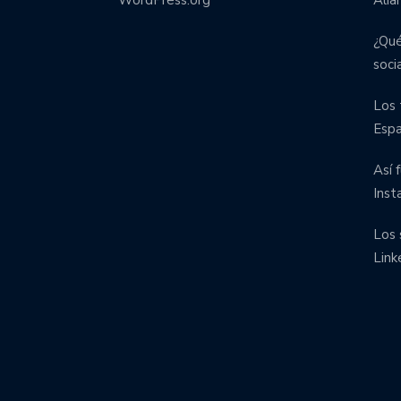
¿Qué
soci
Los 
Esp
Así 
Inst
Los 
Link