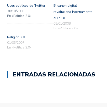
en
en
una
una
Usos políticos de Twitter
El canon digital
ventana
ventana
nueva)
nueva)
30/10/2008
revoluciona internamente
En «Política 2.0»
al PSOE
03/01/2008
En «Política 2.0»
Religión 2.0
01/03/2007
En «Política 2.0»
ENTRADAS RELACIONADAS