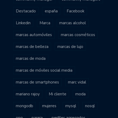
Destacado
españa
Facebook
Linkedin
Marca
marcas alcohol
marcas automóviles
marcas cosméticos
marcas de belleza
marcas de lujo
marcas de moda
marcas de móviles social media
marcas de smartphones
marc vidal
mariano rajoy
Mi cliente
moda
mongodb
mujeres
mysql
nosql
ong
pareja
perfiles agregados