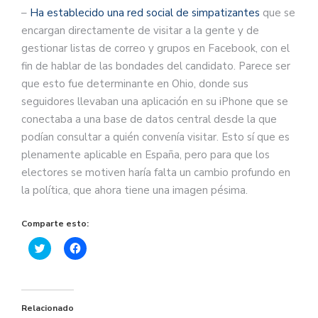
–
Ha establecido una red social de simpatizantes
que se
encargan directamente de visitar a la gente y de
gestionar listas de correo y grupos en Facebook, con el
fin de hablar de las bondades del candidato. Parece ser
que esto fue determinante en Ohio, donde sus
seguidores llevaban una aplicación en su iPhone que se
conectaba a una base de datos central desde la que
podían consultar a quién convenía visitar. Esto sí que es
plenamente aplicable en España, pero para que los
electores se motiven haría falta un cambio profundo en
la política, que ahora tiene una imagen pésima.
Comparte esto:
Haz
Haz
clic
clic
para
para
compartir
compartir
en
en
Twitter
Facebook
(Se
(Se
Relacionado
abre
abre