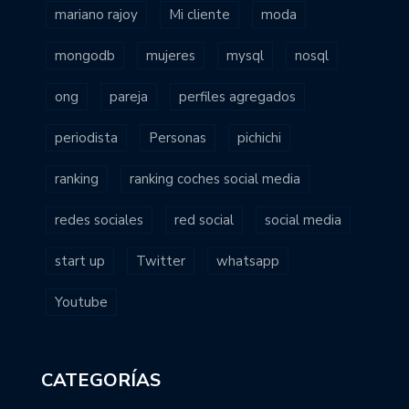
mariano rajoy
Mi cliente
moda
mongodb
mujeres
mysql
nosql
ong
pareja
perfiles agregados
periodista
Personas
pichichi
ranking
ranking coches social media
redes sociales
red social
social media
start up
Twitter
whatsapp
Youtube
CATEGORÍAS