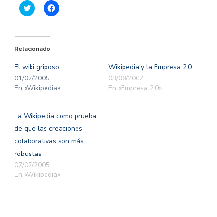
Haz
Haz
clic
clic
para
para
compartir
compartir
en
en
Twitter
Facebook
(Se
(Se
Relacionado
abre
abre
en
en
una
una
El wiki griposo
Wikipedia y la Empresa 2.0
ventana
ventana
nueva)
nueva)
01/07/2005
03/08/2007
En «Wikipedia»
En «Empresa 2.0»
La Wikipedia como prueba
de que las creaciones
colaborativas son más
robustas
07/07/2005
En «Wikipedia»