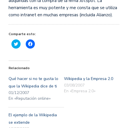
adquiridas con la compra de la firma JotSpot. La
herramienta es muy potente y me consta que se utiliza
como intranet en muchas empresas (incluida Alianzo).
Comparte esto:
Haz
Haz
clic
clic
para
para
compartir
compartir
en
en
Twitter
Facebook
(Se
(Se
Relacionado
abre
abre
en
en
una
una
Qué hacer si no te gusta lo
Wikipedia y la Empresa 2.0
ventana
ventana
nueva)
nueva)
03/08/2007
que la Wikipedia dice de ti
En «Empresa 2.0»
01/12/2007
En «Reputación online»
El ejemplo de la Wikipedia
se extiende