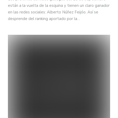
están a la vuelta de la esquina y tienen un claro ganador
en las redes sociales: Alberto Núñez Feijóo. Así se
desprende del ranking aportado por la…