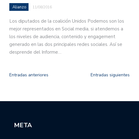
Alianzo
11/08/2016
Los diputados de la coalición Unidos Podemos son los
mejor representados en Social media, si atendemos a
los niveles de audiencia, contenido y engagement
generado en las dos principales redes sociales. Así se
desprende del Informe…
Entradas anteriores
Entradas siguientes
META