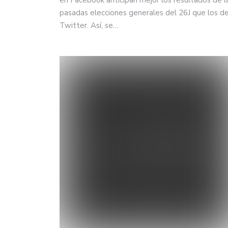
pasadas elecciones generales del 26J que los d
Twitter. Así, se…