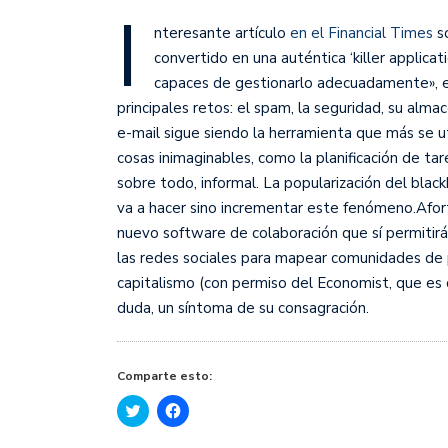
I
nteresante artículo
en el Financial Times
so
convertido en una auténtica ‘killer applica
capaces de gestionarlo adecuadamente», exp
principales retos: el spam, la seguridad, su alm
e-mail sigue siendo la herramienta que más se uti
cosas inimaginables, como la planificación de tar
sobre todo, informal. La popularización del black
va a hacer sino incrementar este fenómeno.Afor
nuevo software de colaboración que sí permitirá su
las redes sociales para mapear comunidades de pr
capitalismo (con permiso del Economist, que es 
duda, un síntoma de su consagración.
Comparte esto:
Haz
Haz
clic
clic
para
para
compartir
compartir