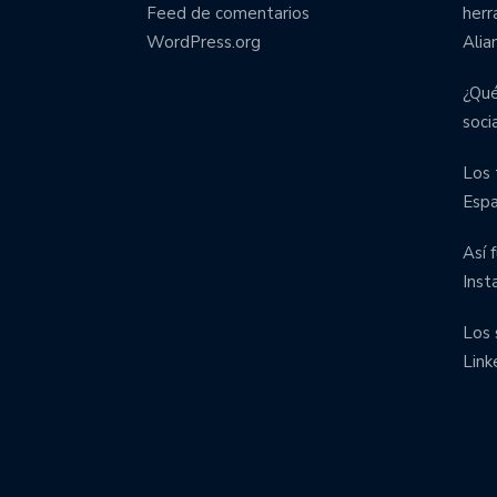
Feed de comentarios
herr
WordPress.org
Alia
¿Qué
soci
Los 
Esp
Así 
Inst
Los 
Link