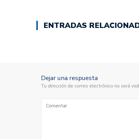
en
en
Twitter
Facebook
(Se
(Se
abre
abre
en
en
ENTRADAS RELACIONA
una
una
ventana
ventana
nueva)
nueva)
Dejar una respuesta
Tu dirección de correo electrónico no será vi