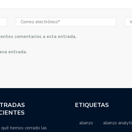
guientes comentarios a esta entrada.
ueva entrada.
TRADAS
ETIQUETAS
CIENTES
alianzo
alianzo analyti
 qué hemos cerrado las