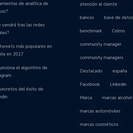
amientas de analítica de
atención al cliente
nzo?
bancos
base de dato
 vendrá tras las redes
benchmark
Colmo
ales?
community manager
tweets más populares en
aña en 2017
community managers
funciona el algoritmo de
Destacado
españa
agram
Facebook
Linkedin
secretos del éxito de
edin
Marca
marcas alcohol
marcas automóviles
marcas cosméticos