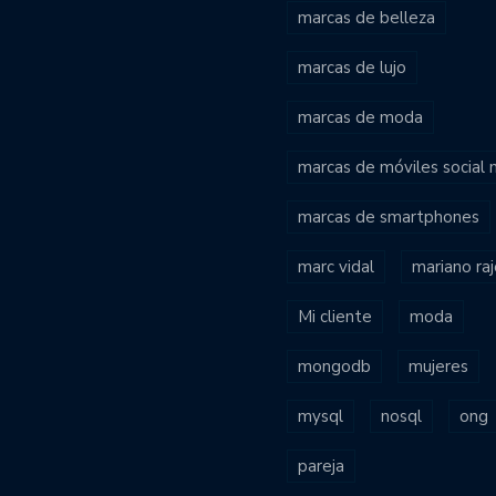
marcas de belleza
marcas de lujo
marcas de moda
marcas de móviles social
marcas de smartphones
marc vidal
mariano ra
Mi cliente
moda
mongodb
mujeres
mysql
nosql
ong
pareja