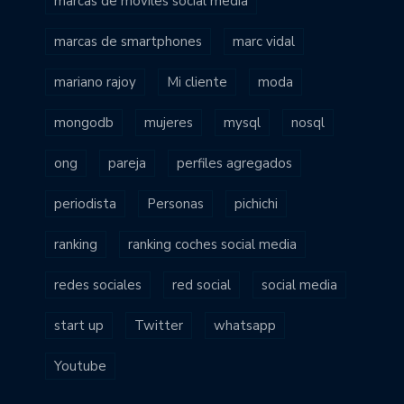
marcas de móviles social media
marcas de smartphones
marc vidal
mariano rajoy
Mi cliente
moda
mongodb
mujeres
mysql
nosql
ong
pareja
perfiles agregados
periodista
Personas
pichichi
ranking
ranking coches social media
redes sociales
red social
social media
start up
Twitter
whatsapp
Youtube