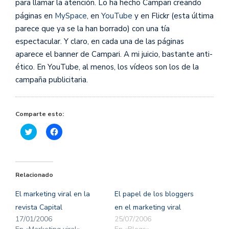
para llamar la atención. Lo ha hecho Campari creando
páginas en
MySpace
, en
YouTube
y en Flickr (esta última
parece que ya se la han borrado) con una tía
espectacular. Y claro, en cada una de las páginas
aparece el banner de Campari. A mi juicio, bastante anti-
ético. En YouTube, al menos, los vídeos son los de la
campaña publicitaria.
Comparte esto:
Haz
Haz
clic
clic
para
para
compartir
compartir
en
en
Twitter
Facebook
(Se
(Se
Relacionado
abre
abre
en
en
una
una
El marketing viral en la
El papel de los bloggers
ventana
ventana
nueva)
nueva)
revista Capital
en el marketing viral
17/01/2006
25/07/2006