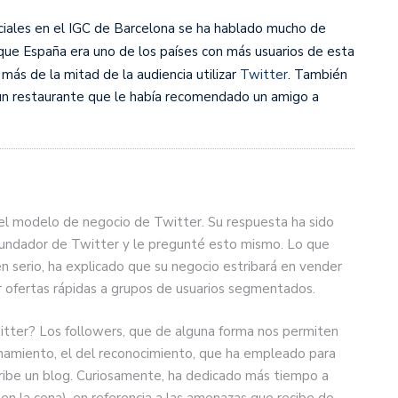
ociales en el IGC de Barcelona se ha hablado mucho de
 que España era uno de los países con más usuarios de esta
más de la mitad de la audiencia utilizar
Twitter
. También
 un restaurante que le había recomendado un amigo a
 el modelo de negocio de Twitter. Su respuesta ha sido
l fundador de Twitter y le pregunté esto mismo. Lo que
 serio, ha explicado que su negocio estribará en vender
r ofertas rápidas a grupos de usuarios segmentados.
witter? Los followers, que de alguna forma nos permiten
onamiento, el del reconocimiento, que ha empleado para
cribe un blog. Curiosamente, ha dedicado más tiempo a
 en la cena), en referencia a las amenazas que recibe de