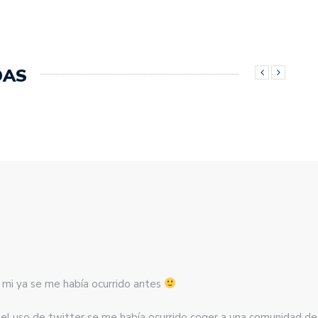
DAS
a mi ya se me había ocurrido antes
 el uso de twitter se me había ocurrido coger a una comunidad d