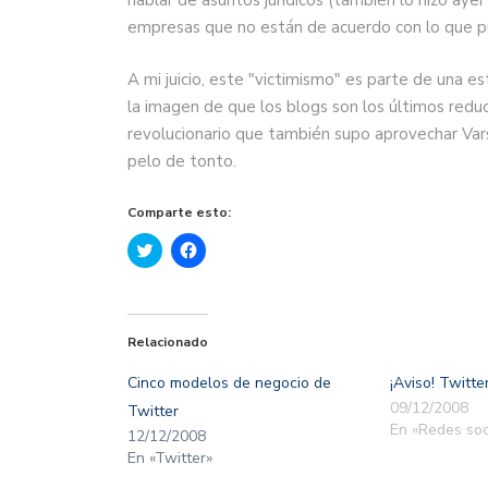
empresas que no están de acuerdo con lo que pu
A mi juicio, este "victimismo" es parte de una e
la imagen de que los blogs son los últimos reduc
revolucionario que también supo aprovechar Varsa
pelo de tonto.
Comparte esto:
Haz
Haz
clic
clic
para
para
compartir
compartir
en
en
Twitter
Facebook
(Se
(Se
Relacionado
abre
abre
en
en
una
una
Cinco modelos de negocio de
¡Aviso! Twitte
ventana
ventana
nueva)
nueva)
09/12/2008
Twitter
En «Redes soc
12/12/2008
En «Twitter»