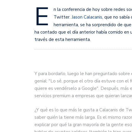
E
n la conferencia de hoy sobre redes s
Twitter.
Jason Calacanis
, que no sabía
herramienta, se ha sorprendido de que 
ha contado que el día anterior había comido en
través de esta herramienta.
Y para bordarlo, luego le han preguntado sobre
genial: "Lo sé, porque el otro día estuve con e
quiere es vendérselo a Google". Después, más en
servicios premium a empresas que quieran lanza
¿Y qué es lo que más le gusta a Calacanis de T
saber quién la tiene más larga. Es el mismo raz
explicar por qué la gran mayoría de la gente es
hablar de asuntos jurídicos (también lo hizo ayer