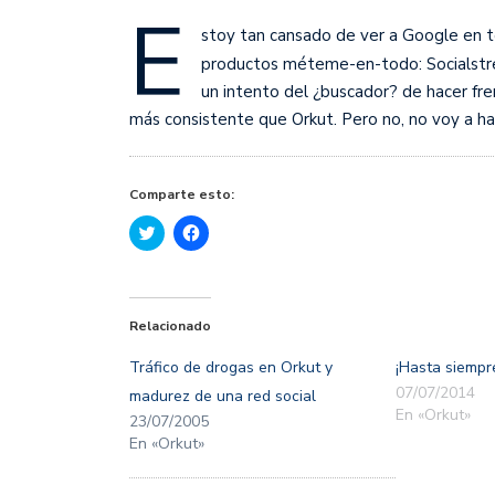
E
stoy tan cansado de ver a Google en t
productos méteme-en-todo: Socialstre
un intento del ¿buscador? de hacer fre
más consistente que Orkut. Pero no, no voy a hab
Comparte esto:
Haz
Haz
clic
clic
para
para
compartir
compartir
en
en
Twitter
Facebook
(Se
(Se
Relacionado
abre
abre
en
en
una
una
Tráfico de drogas en Orkut y
¡Hasta siempre
ventana
ventana
nueva)
nueva)
07/07/2014
madurez de una red social
En «Orkut»
23/07/2005
En «Orkut»