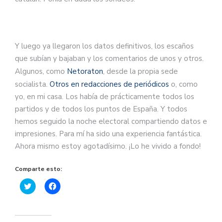
Y luego ya llegaron los datos definitivos, los escaños
que subían y bajaban y los comentarios de unos y otros.
Algunos, como
Netoraton
, desde la propia sede
socialista.
Otros en redacciones de periódicos
o, como
yo, en mi casa. Los había de prácticamente todos los
partidos y de todos los puntos de España. Y todos
hemos seguido la noche electoral compartiendo datos e
impresiones. Para mí ha sido una experiencia fantástica.
Ahora mismo estoy agotadísimo. ¡Lo he vivido a fondo!
Comparte esto:
Haz
Haz
clic
clic
para
para
compartir
compartir
en
en
Twitter
Facebook