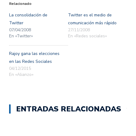
(Se
(Se
Relacionado
abre
abre
en
en
una
una
La consolidación de
Twitter es el medio de
ventana
ventana
nueva)
nueva)
Twitter
comunicación más rápido
07/04/2008
27/11/2008
En «Twitter»
En «Redes sociales»
Rajoy gana las elecciones
en las Redes Sociales
04/12/2015
En «Alianzo»
ENTRADAS RELACIONADAS