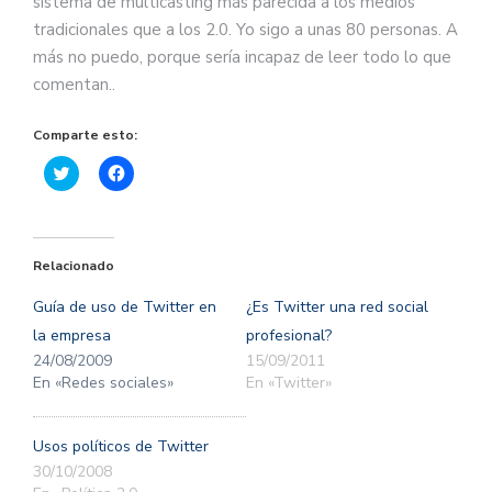
sistema de multicasting más parecida a los medios
tradicionales que a los 2.0. Yo sigo a unas 80 personas. A
más no puedo, porque sería incapaz de leer todo lo que
comentan..
Comparte esto:
Haz
Haz
clic
clic
para
para
compartir
compartir
en
en
Twitter
Facebook
(Se
(Se
Relacionado
abre
abre
en
en
una
una
Guía de uso de Twitter en
¿Es Twitter una red social
ventana
ventana
nueva)
nueva)
la empresa
profesional?
24/08/2009
15/09/2011
En «Redes sociales»
En «Twitter»
Usos políticos de Twitter
30/10/2008