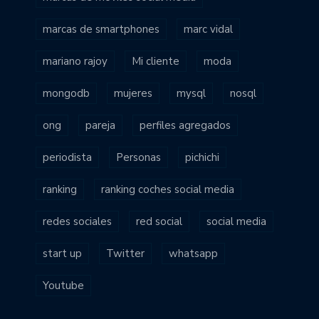
marcas de smartphones
marc vidal
mariano rajoy
Mi cliente
moda
mongodb
mujeres
mysql
nosql
ong
pareja
perfiles agregados
periodista
Personas
pichichi
ranking
ranking coches social media
redes sociales
red social
social media
start up
Twitter
whatsapp
Youtube